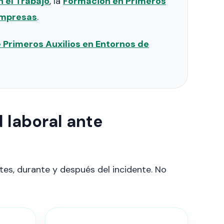
n el Trabajo
, la
Formación en Primeros
Empresas
.
e Primeros Auxilios en Entornos de
 laboral ante
es, durante y después del incidente. No