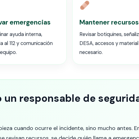
var emergencias
Mantener recursos
nar ayuda interna,
Revisar botiquines, señali
a al 112 y comunicación
DESA, accesos y material
 equipo.
necesario.
o un responsable de segurida
ieza cuando ocurre el incidente, sino mucho antes. E
se revisan recursos, se decide quién llama a emergencia