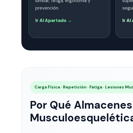
lumbar, fatiga, ergonomía y
super
prevención.
segu
Ir Al Apartado →
Ir A
Carga Física · Repetición · Fatiga · Lesiones 
Por Qué Almacenes 
Musculoesquelétic