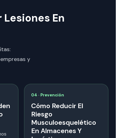
r Lesiones En
itas:
a empresas y
04 · Prevención
den
Cómo Reducir El
o
Riesgo
Musculoesquelético
En Almacenes Y
mos