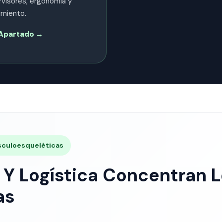
visores, ergonomía y
imiento.
l Apartado →
Musculoesqueléticas
Y Logística Concentran 
as