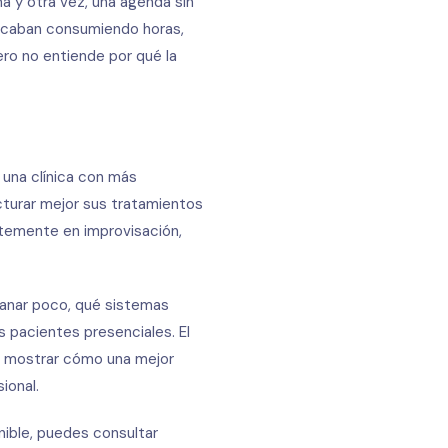
na y otra vez, una agenda sin
 acaban consumiendo horas,
ro no entiende por qué la
una clínica con más
ucturar mejor sus tratamientos
ntemente en improvisación,
ganar poco, qué sistemas
 pacientes presenciales. El
es mostrar cómo una mejor
ional.
nible, puedes consultar