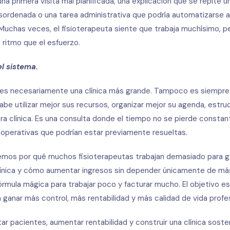
na primera visita mal planificada, una explicación que se repite u
sordenada o una tarea administrativa que podría automatizarse
uchas veces, el fisioterapeuta siente que trabaja muchísimo, pe
 ritmo que el esfuerzo.
el sistema.
 es necesariamente una clínica más grande. Tampoco es siempre 
sabe utilizar mejor sus recursos, organizar mejor su agenda, estr
ora clínica. Es una consulta donde el tiempo no se pierde consta
 operativas que podrían estar previamente resueltas.
eremos por qué muchos fisioterapeutas trabajan demasiado para 
clínica y cómo aumentar ingresos sin depender únicamente de más
órmula mágica para trabajar poco y facturar mucho. El objetivo 
ganar más control, más rentabilidad y más calidad de vida profes
r pacientes, aumentar rentabilidad y construir una clínica soste