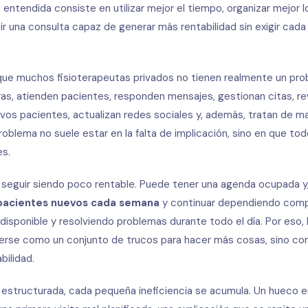
 entendida consiste en utilizar mejor el tiempo, organizar mejor 
ir una consulta capaz de generar más rentabilidad sin exigir cada
ue muchos fisioterapeutas privados no tienen realmente un prob
ras, atienden pacientes, responden mensajes, gestionan citas, re
evos pacientes, actualizan redes sociales y, además, tratan de m
roblema no suele estar en la falta de implicación, sino en que t
es.
y seguir siendo poco rentable. Puede tener una agenda ocupada y,
 pacientes nuevos cada semana
y continuar dependiendo comp
disponible y resolviendo problemas durante todo el día. Por eso, 
derse como un conjunto de trucos para hacer más cosas, sino co
bilidad.
estructurada, cada pequeña ineficiencia se acumula. Un hueco e