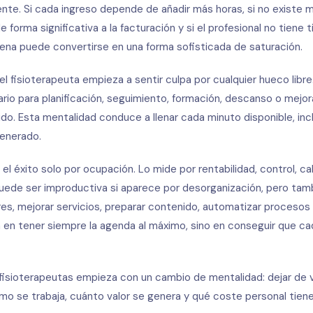
ente. Si cada ingreso depende de añadir más horas, si no existe 
 forma significativa a la facturación y si el profesional no tiene
lena puede convertirse en una forma sofisticada de saturación.
l fisioterapeuta empieza a sentir culpa por cualquier hueco libre.
o para planificación, seguimiento, formación, descanso o mejora
o. Esta mentalidad conduce a llenar cada minuto disponible, incl
generado.
el éxito solo por ocupación. Lo mide por rentabilidad, control, cal
 puede ser improductiva si aparece por desorganización, pero tam
dores, mejorar servicios, preparar contenido, automatizar proceso
á en tener siempre la agenda al máximo, sino en conseguir que ca
a fisioterapeutas empieza con un cambio de mentalidad: dejar de
ómo se trabaja, cuánto valor se genera y qué coste personal tien