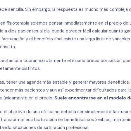
rece sencilla. Sin embargo, la respuesta es mucho más compleja 
n fisioterapia solemos pensar inmediatamente en el precio de un
e a diez pacientes al día, puede parecer fácil calcular cuánto gan
 facturación y el beneficio final existe una larga lista de variable
consulta.
rapeutas que cobran exactamente el mismo precio por sesión pu
etamente distintos.
s, tener una agenda más estable y generar mayores beneficios. 
der más pacientes y aun así experimentar dificultades para lleg
se únicamente en el precio.
Suele encontrarse en el modelo d
 el objetivo de una clínica no debería ser simplemente facturar 
transformar esa facturación en beneficios sostenibles, manten
itando situaciones de saturación profesional.