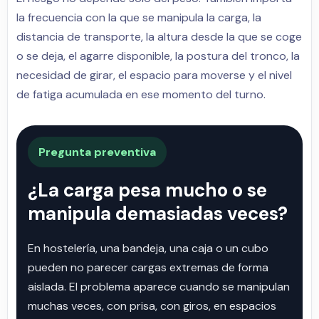
la frecuencia con la que se manipula la carga, la
distancia de transporte, la altura desde la que se coge
o se deja, el agarre disponible, la postura del tronco, la
necesidad de girar, el espacio para moverse y el nivel
de fatiga acumulada en ese momento del turno.
Pregunta preventiva
¿La carga pesa mucho o se
manipula demasiadas veces?
En hostelería, una bandeja, una caja o un cubo
pueden no parecer cargas extremas de forma
aislada. El problema aparece cuando se manipulan
muchas veces, con prisa, con giros, en espacios