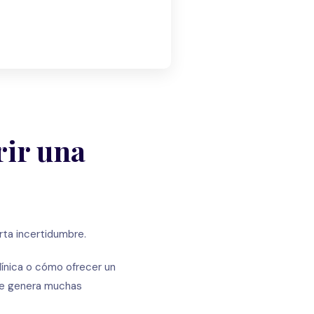
rir una
rta incertidumbre.
línica o cómo ofrecer un
ue genera muchas