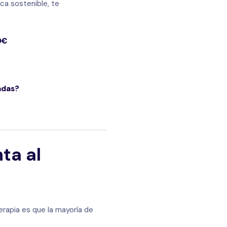
ica sostenible, te
0€
adas?
ta al
terapia es que la mayoría de