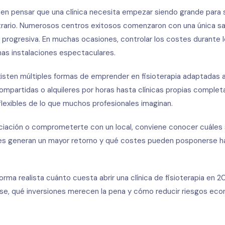
en pensar que una clínica necesita empezar siendo grande para s
ario. Numerosos centros exitosos comenzaron con una única sala
 progresiva. En muchas ocasiones, controlar los costes durante 
as instalaciones espectaculares.
xisten múltiples formas de emprender en fisioterapia adaptadas
ompartidas o alquileres por horas hasta clínicas propias comple
lexibles de lo que muchos profesionales imaginan.
anciación o comprometerte con un local, conviene conocer cuáles
nes generan un mayor retorno y qué costes pueden posponerse ha
orma realista cuánto cuesta abrir una clínica de fisioterapia en 2
rse, qué inversiones merecen la pena y cómo reducir riesgos ec