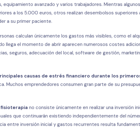
las, equipamiento avanzado y varios trabajadores. Mientras alguno
riores a los 5.000 euros, otros realizan desembolsos superiores 
r a su primer paciente.
onas calculan únicamente los gastos más visibles, como el alqui
ndo llega el momento de abrir aparecen numerosos costes adicio
ias, seguros, adecuación del local, software de gestión, marketing
principales causas de estrés financiero durante los primer
mica. Muchos emprendedores consumen gran parte de su presupue
 fisioterapia
no consiste únicamente en realizar una inversión ini
suales que continuarán existiendo independientemente del núme
cia entre inversión inicial y gastos recurrentes resulta fundamental