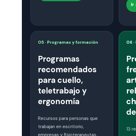
Ir
05 · Programas y formación
06 ·
Programas
Pr
recomendados
fr
para cuello,
ar
teletrabajo y
re
ergonomía
ch
de
Recursos para personas que
trabajan en escritorio,
13 r
empresas y fisioterapeutas.