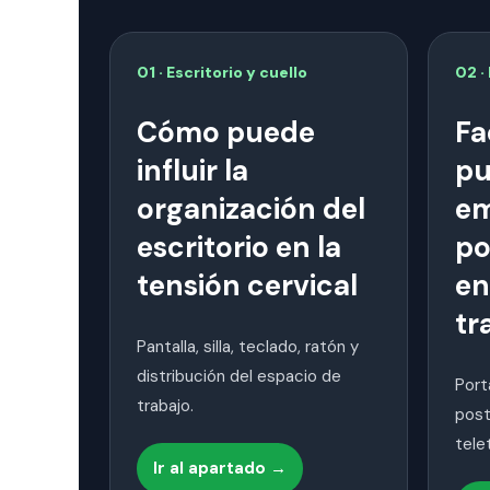
01 · Escritorio y cuello
02 ·
Cómo puede
Fa
influir la
p
organización del
em
escritorio en la
po
tensión cervical
en
tr
Pantalla, silla, teclado, ratón y
distribución del espacio de
Portá
trabajo.
post
tele
Ir al apartado →