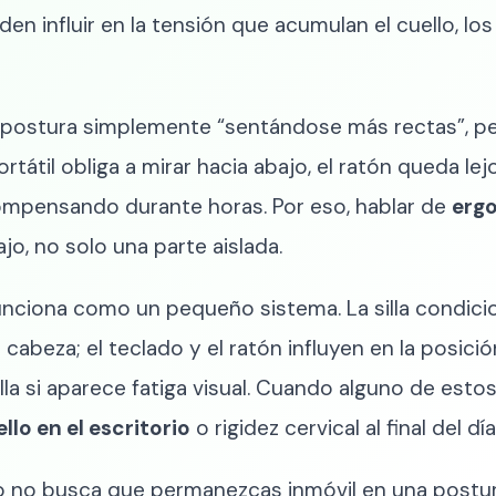
en influir en la tensión que acumulan el cuello, lo
postura simplemente “sentándose más rectas”, per
portátil obliga a mirar hacia abajo, el ratón queda l
compensando durante horas. Por eso, hablar de
ergo
jo, no solo una parte aislada.
 funciona como un pequeño sistema. La silla condicio
cabeza; el teclado y el ratón influyen en la posició
alla si aparece fatiga visual. Cuando alguno de es
llo en el escritorio
o rigidez cervical al final del día
 no busca que permanezcas inmóvil en una postura 