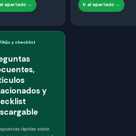
 al apartado →
Ir al apartado →
 FAQs y checklist
eguntas
ecuentes,
tículos
lacionados y
ecklist
scargable
espuestas rápidas sobre